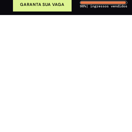
GARANTA SUA VAGA
+60.000 alunos
Alcance em + 30 países
Congresso reu
98%| ingressos vendidos
Nariz, malar, lábio, mandíbula,
um procedimento por vez, um
orçamento por vez.
O paciente chega, pede um
procedimento, você executa,
ele vai embora.
A maioria dos profissionais
aprendeu assim e continua
atendendo assim.
Mas quando você aprende a
conectar as regiões e planejar
o rosto como um projeto