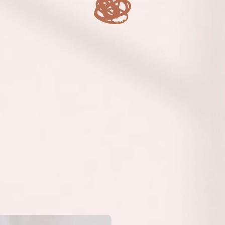
V
o
c
ê
,
m
u
l
h
e
r
q
u
e
c
u
i
d
a
d
e
t
o
d
o
m
u
n
d
o
,
m
a
s
v
i
v
e
n
o
“Piloto
automático”
quando
tem
que
cuidar
de
si
e
se
sente
culpada
o
tempo
todo.