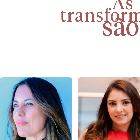
As 
transfor
são