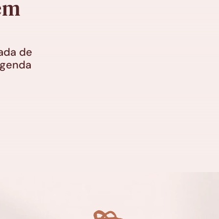
em 
ada de 
genda 
o
Respeite seus ciclos
Os 5 sent