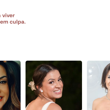
 
viver 
sem culpa.