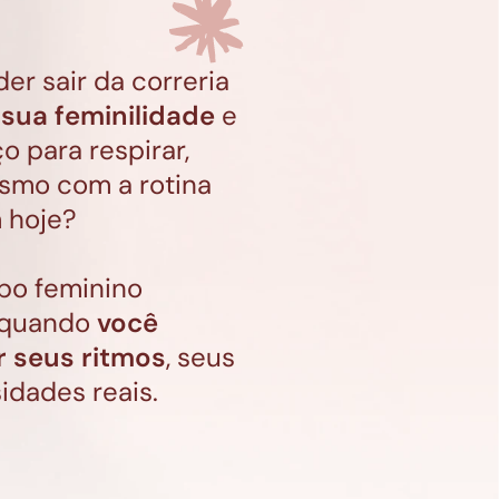
er sair da correria 
 sua feminilidade
 e 
 para respirar, 
esmo com a rotina 
 hoje?
po feminino 
 quando 
você 
r seus ritmos
, seus 
idades reais.