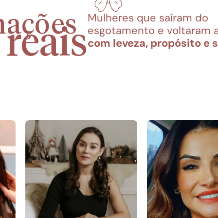
mações
Mulheres que saíram do 
 reais
esgotamento e voltaram a
com leveza, propósito e 